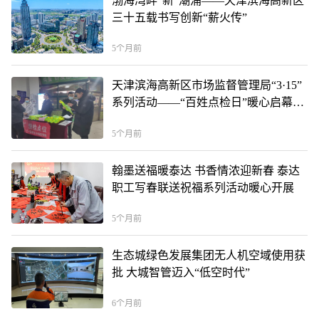
渤海湾畔“新”潮涌——天津滨海高新区
三十五载书写创新“薪火传”
5个月前
天津滨海高新区市场监督管理局“3·15”
系列活动——“百姓点检日”暖心启幕
“你点我检”守护舌尖安全
5个月前
翰墨送福暖泰达 书香情浓迎新春 泰达
职工写春联送祝福系列活动暖心开展
5个月前
生态城绿色发展集团无人机空域使用获
批 大城智管迈入“低空时代”
6个月前