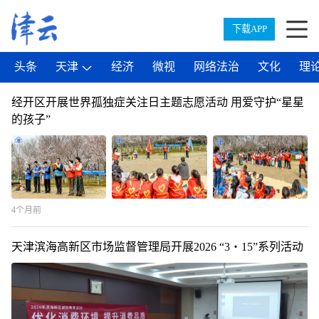
下载APP
头条
天津
经济
微视
网络法治
文化
理
经开区开展世界孤独症关注日主题志愿活动 用爱守护“星星
的孩子”
4个月前
天津滨海高新区市场监督管理局开展2026 “3・15”系列活动