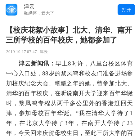
津云
打开
融媒体，云天下
【校庆花絮小故事】北大、清华、南开
三所学校的百年校庆，她都参加了
2019-10-17 07:47
津云
津云新闻讯：
早上8时许，八里台校区体育
中心入口处，88岁的黎凤鸣和校友们准备进场参
加校庆纪念大会。耄耋之年的她，曾参加北大、
清华的百年校庆，在听说南开大学迎来百年华诞
时，黎凤鸣专程从两千多公里外的香港赶回天
津，参加母校百年华诞。“我在清华大学待了1
年，在北京大学待了3年，在南开大学待了23
年，今天回来庆贺母校生日，至此三所大学的百